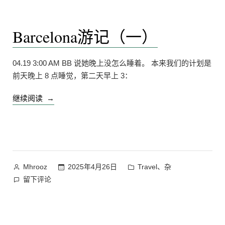
Barcelona游记（一）
04.19 3:00 AM BB 说她晚上没怎么睡着。 本来我们的计划是
前天晚上 8 点睡觉，第二天早上 3：
“Barcelona
继续阅读
游
记
（一）”
作
发
、
2025年4月26日
Travel
杂
Mhrooz
者：
布
在
留下评论
于
Barcelona
游
记
（一）