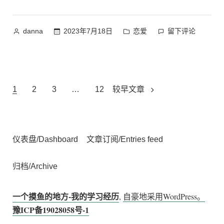
结”
作
发
在
2023年7月18日
恋爱
留下评论
danna
者：
布
六
于
月
的
小
文
结
1
2
3
…
12
较早文章
上
章
导
仪表盘/Dashboard
文章订阅/Entries feed
航
归档/Archive
一个摸鱼的地方-我的学习经历
,
自豪地采用WordPress。
豫ICP备19028058号-1