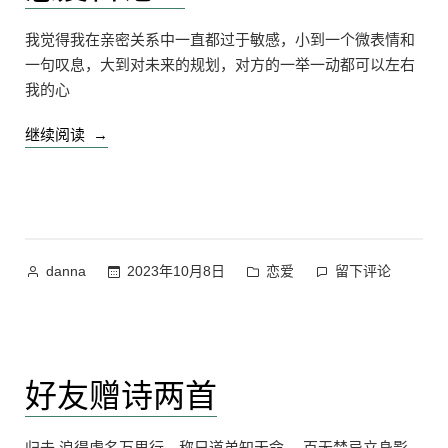
我觉得我在亲密关系中一直都过于敏感，小到一个微表情和
一句叹息，大到对未来的规划，对方的一举一动都可以左右
我的心
“恋
继续阅读
爱
日
记
35”
作
发
在
2023年10月8日
恋爱
留下评论
danna
者：
布
恋
于
爱
日
记
好友赠诗两首
35
上
归去 浪得虚名万里行，称兄道弟知天命。 百无禁忌立身影，