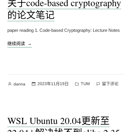
关于code-based cryptography
上
的论文笔记
传
文
件
paper reading 1. Code-based Cryptography: Lecture Notes
限
制
“关
继续阅读
上
于
code-
based
cryptography
的
作
发
在
2023年11月19日
TUM
留下评论
danna
论
者：
布
关
文
于
于
笔
code-
记”
based
WSL Ubuntu 20.04更新至
cryptography
的
论