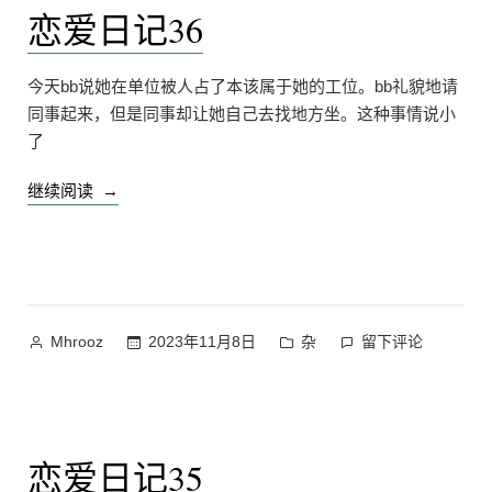
恋爱日记36
到
新
至
glibc
22.04
2.35
今天bb说她在单位被人占了本该属于她的工位。bb礼貌地请
|
的
同事起来，但是同事却让她自己去找地方坐。这种事情说小
解
问
了
决
题”
找
“恋
继续阅读
不
爱
到
日
glibc
2.35
记
的
36”
问
作
发
在
2023年11月8日
杂
留下评论
Mhrooz
题
者：
布
恋
上
于
爱
日
记
恋爱日记35
36
上