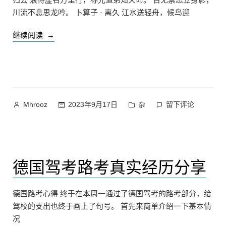
川流不息思龙吟。 卜算子 · 离久 江水送轻舟，候鸟迎
“好
继续阅读
友
赠
诗
两
首”
作
发
在
2023年9月17日
杂
留下评论
Mhrooz
者：
布
好
于
友
赠
诗
德国驾考路考真实经历分享
两
首
上
德国路考心得 终于在本周一通过了德国驾考的路考部分，给
驾校的支出也终于画上了句号。 首先来简单介绍一下基本情
况