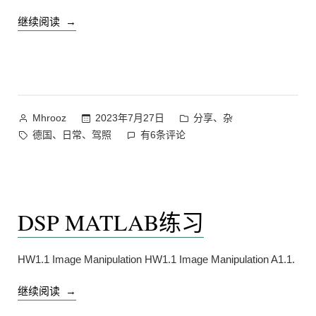
“德
继续阅读
国
驾
考
路
考
作
发
、
2023年7月27日
分享
杂
Mhrooz
真
者：
布
标
德
、
、
德国
日常
驾照
有6条评论
实
于
签：
国
经
驾
历
考
分
路
DSP MATLAB练习
享”
考
真
实
HW1.1 Image Manipulation HW1.1 Image Manipulation A1.1.
经
历
“DSP
继续阅读
分
MATLAB
享