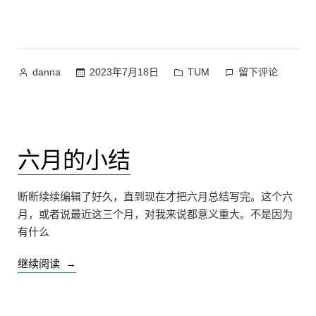
练
习”
作
发
在
2023年7月18日
TUM
留下评论
danna
者：
布
DSP
于
MATLAB
练
习
六月的小结
上
断断续续编辑了好久，直到现在才把六月总结写完。这个六
月，或者说最近这三个月，对我来说都意义重大。不是因为
有什么
“六
继续阅读
月
的
小