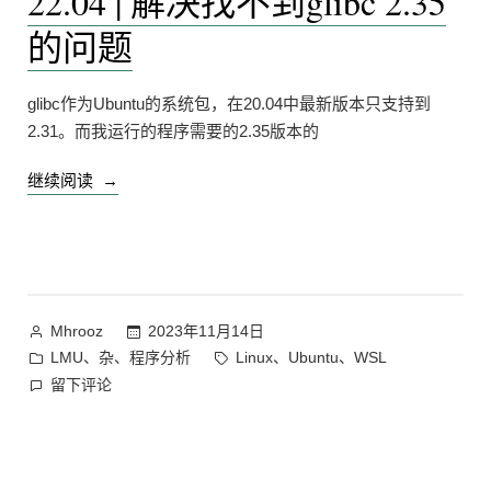
22.04 | 解决找不到glibc 2.35
文
的问题
笔
记
上
glibc作为Ubuntu的系统包，在20.04中最新版本只支持到
2.31。而我运行的程序需要的2.35版本的
“WSL
继续阅读
Ubuntu
20.04
更
新
至
作
2023年11月14日
Mhrooz
22.04
者：
发
标
、
、
、
、
LMU
杂
程序分析
Linux
Ubuntu
WSL
|
布
签：
在
留下评论
解
于
WSL
决
Ubuntu
找
20.04
不
更