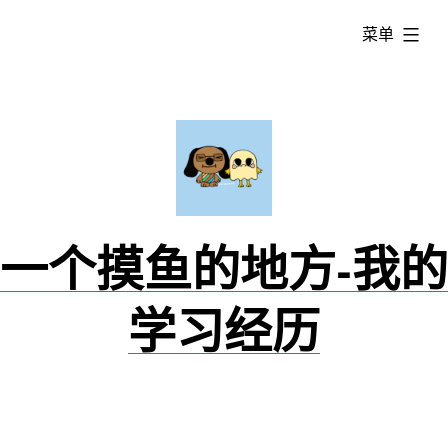
跳
已
菜单
转
展
到
开
内
容
一个摸鱼的地方-我的
学习经历