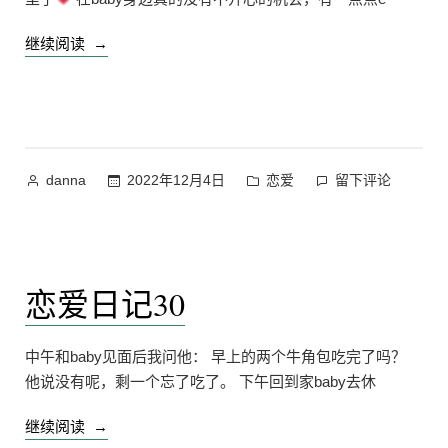
“恋
继续阅读
爱
日
记
31”
作
发
在
2022年12月4日
恋爱
留下评论
danna
者：
布
恋
于
爱
日
记
恋爱日记30
31
上
中午和baby见面后我问他： 早上的两个牛角包吃完了吗？
他说没有呢，剩一个忘了吃了。 下午回到家baby去休
“恋
继续阅读