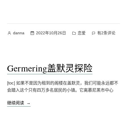
爱
日
记
30”
作
发
恋
2022年10月26日
恋爱
有2条评论
danna
者：
布
爱
于
日
记
30
Germering盖默灵探险
[toc] 如果不是因为租到的阁楼在盖默灵，我们可能永远都不
会踏入这个只有四万多名居民的小镇。它离慕尼黑市中心
“Germering
继续阅读
盖
默
灵