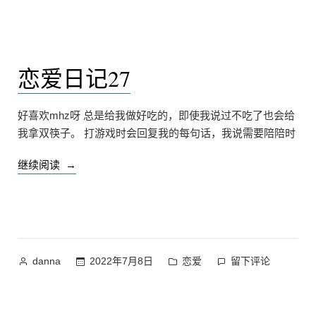
者：
布
恋
于
爱
日
记
恋爱日记27
29
上
好喜欢mhz呀 总是给我做好吃的，即使我说过不吃了也会给
我拿双筷子。 打游戏时会回复我的每句话，我说需要陪陪时
“恋
继续阅读
爱
日
记
27”
作
发
在
2022年7月8日
恋爱
留下评论
danna
者：
布
恋
于
爱
日