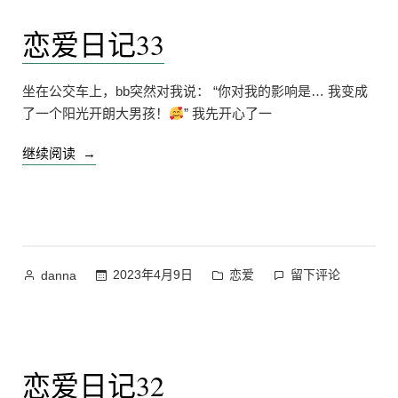
记
恋爱日记33
34
上
坐在公交车上，bb突然对我说： “你对我的影响是… 我变成
了一个阳光开朗大男孩！
” 我先开心了一
“恋
继续阅读
爱
日
记
33”
作
发
在
2023年4月9日
恋爱
留下评论
danna
者：
布
恋
于
爱
日
记
恋爱日记32
33
上