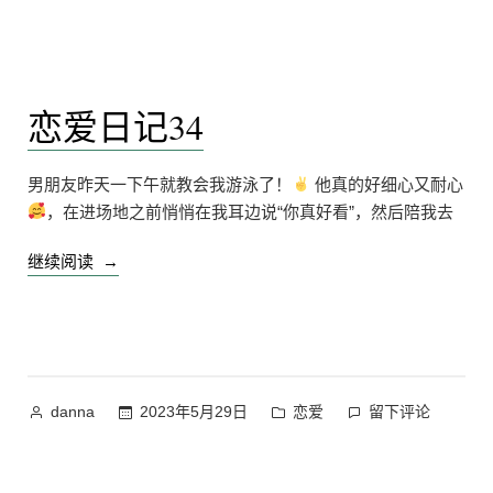
者：
布
六
于
月
的
小
恋爱日记34
结
上
男朋友昨天一下午就教会我游泳了！
他真的好细心又耐心
，在进场地之前悄悄在我耳边说“你真好看”，然后陪我去
“恋
继续阅读
爱
日
记
34”
作
发
在
2023年5月29日
恋爱
留下评论
danna
者：
布
恋
于
爱
日