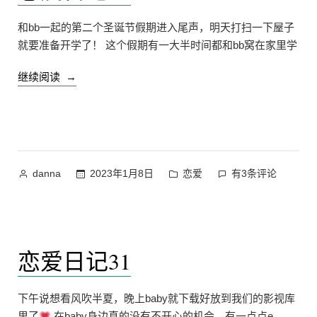
和bb一起的第二个圣诞节假期进入尾声，明天打扫一下屋子
就要准备开学了！ 这个假期有一大半时间都和bb窝在家里学
“恋
继续阅读
爱
日
记
32”
作
发
恋
2023年1月8日
恋爱
有3条评论
danna
者：
布
爱
于
日
记
32
恋爱日记31
下午说想看风吹半夏，晚上baby就下载好放到我们的影视库
里了
在baby身边真的没有不开心的机会，有一点点e