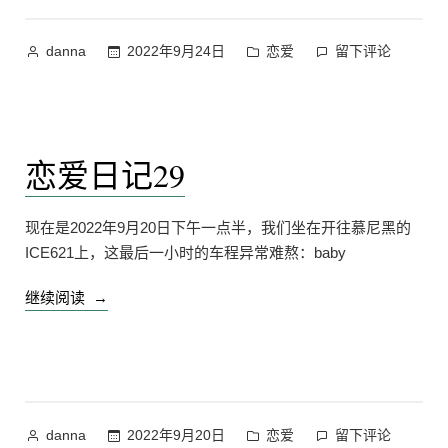
探
险”
作
发
在
2022年9月24日
恋爱
留下评论
danna
者：
布
Germering
于
盖
默
灵
恋爱日记29
探
险
上
现在是2022年9月20日下午一点半，我们坐在开往慕尼黑的
ICE621上，这最后一小时的车程异常难熬：baby
“恋
继续阅读
爱
日
记
29”
作
发
在
2022年9月20日
恋爱
留下评论
danna