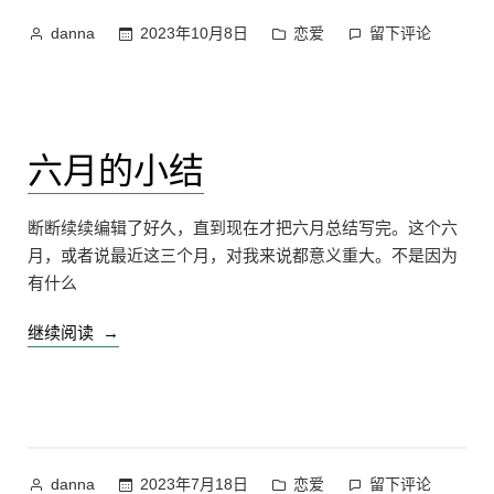
作
发
在
2023年10月8日
恋爱
留下评论
danna
者：
布
恋
于
爱
日
记
六月的小结
35
上
断断续续编辑了好久，直到现在才把六月总结写完。这个六
月，或者说最近这三个月，对我来说都意义重大。不是因为
有什么
“六
继续阅读
月
的
小
结”
作
发
在
2023年7月18日
恋爱
留下评论
danna