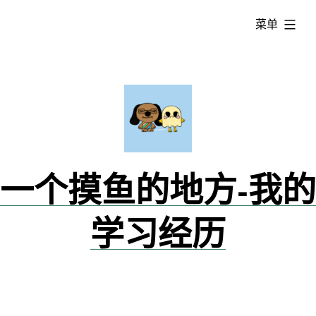
跳
已
菜单
转
展
到
开
内
容
一个摸鱼的地方-我的
学习经历