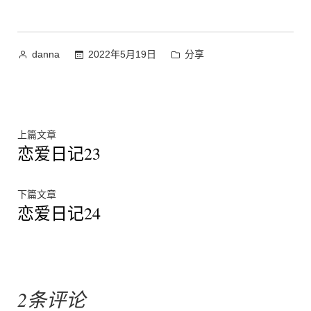
作
发
2022年5月19日
分享
danna
者：
布
于
文
上
上篇文章
恋爱日记23
篇
章
文
章：
导
下
下篇文章
恋爱日记24
篇
航
文
章：
2条评论