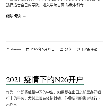
选择适合自己的学院，进入学院官网 与我本科专
“慕
继续阅读
尼
黑
工
业
大
作
发
慕
2022年5月19日
分享
有2条评论
danna
学
者：
布
尼
硕
于
黑
士
工
申
业
2021 疫情下的N26开户
请
大
及
学
硕
注
作为一个即将赴德学习的学生，如果想在出国之前置办好银
士
册
行卡的事务，尤其是现在疫情封锁，你需要网购绑定银行卡
申
流
来购置
请
程