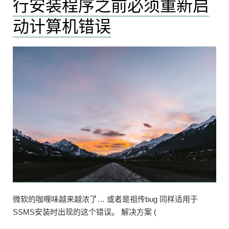
行安装程序之前必须重新启
内
网
动计算机错误
穿
透
上
微软的咖喱味越来越浓了… 或者是祖传bug 同样适用于
SSMS安装时出现的这个错误。 解决方案 (