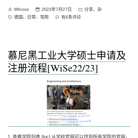
考
作
发
、
2023年7月27日
分享
杂
Mhrooz
真
者：
布
标
德
、
、
德国
日常
驾照
有6条评论
实
于
签：
国
经
驾
历
考
分
路
慕尼黑工业大学硕士申请及
享”
考
真
注册流程[WiSe22/23]
实
经
历
分
享
1. 查看学院列表 [toc] 从学校官网可以找到所有学院的官网，