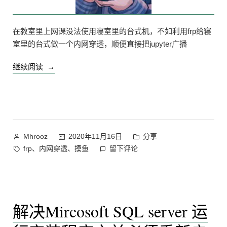
在教室里上网课没法使用寝室里的台式机，不如利用frp给寝
室里的台式做一个内网穿透，顺便直接把jupyter广播
“用
继续阅读
frp
给
电
脑
做
作
发
2020年11月16日
分享
Mhrooz
内
者：
布
标
在
、
、
frp
内网穿透
摸鱼
留下评论
网
于
签：
用
穿
frp
透”
给
电
解决Mircosoft SQL server 运
脑
做