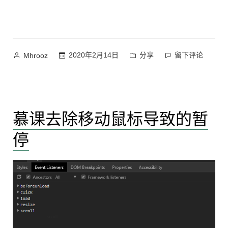
前
动
捷
必
计
键”
须
算
重
机
新
作
发
在
2020年2月14日
分享
留下评论
Mhrooz
错
启
者：
布
vim
误”
动
于
快
计
捷
算
键
机
慕课去除移动鼠标导致的暂
上
错
误
停