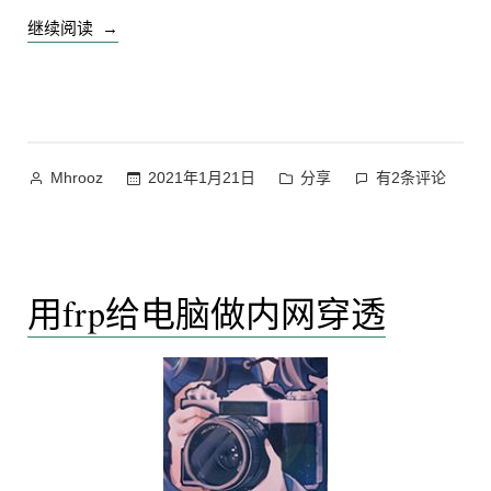
及
[WiSe22/23]”
“2021
继续阅读
注
疫
册
情
流
程
下
[WiSe22/23]
的
N26
作
发
2021
2021年1月21日
分享
有2条评论
Mhrooz
开
者：
布
疫
户”
于
情
下
的
用frp给电脑做内网穿透
N26
开
户