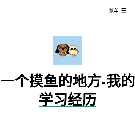
跳
已
菜单
转
展
到
开
内
容
一个摸鱼的地方-我的
学习经历