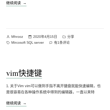
“解
继续阅读
决
Mircosoft
SQL
server
运
作
发
2020年4月15日
分享
Mhrooz
行
者：
布
标
解
Mircosoft SQL server
有1条评论
安
于
签：
决
装
Mircosoft
程
SQL
序
server
vim快捷键
之
运
行
前
安
必
1. 关于Vim vim可以做到手指不离开键盘就能快速编辑，也
装
须
是很容易在各种操作系统中得到的编辑器，一直以来特
程
重
序
新
“vim
继续阅读
之
启
快