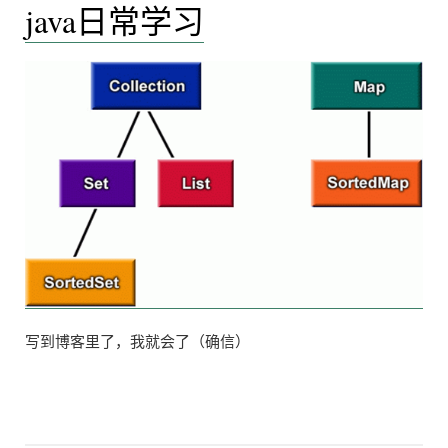
java日常学习
的
动
暂
鼠
标
停”
导
致
的
暂
停
写到博客里了，我就会了（确信）