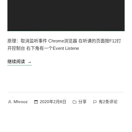
原理：取消监听事件 Chrome浏览器 在听课的页面按F12打
开控制台 右下角有一个Event Listene
“慕
继续阅读
课
去
除
移
动
作
发
慕
2020年2月8日
分享
有2条评论
Mhrooz
鼠
者：
布
课
标
于
去
导
除
致
移