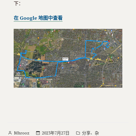
下：
在 Google
地图中查看
作
发
、
2023年7月27日
分享
杂
Mhrooz