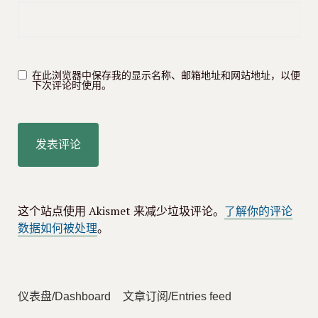
在此浏览器中保存我的显示名称、邮箱地址和网站地址，以便
下次评论时使用。
这个站点使用 Akismet 来减少垃圾评论。
了解你的评论
数据如何被处理
。
仪表盘/Dashboard
文章订阅/Entries feed