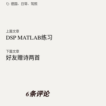
者：
布
标
、
、
德国
日常
驾照
于
签：
文
上
上篇文章
章
DSP MATLAB练习
篇
导
文
航
章：
下
下篇文章
好友赠诗两首
篇
文
章：
			6条评论		