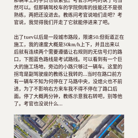
然可以。但那辆驾校车的学院倒库的技能还不是很
熟练，两把还没进去。教练问考官说咱们走吧？考
官说，我觉得我们开走了它就能停进来了吧。
出了tuev以后是一段城市路段，限速50.但街道正在
施工，我的速度大概是30km/h上下，并且出来以
后就有连续两个需要遵循让右规则的无信号灯的路
口，下图蓝色路线是考试路线。可以看到有一个巨
大的施工场地，旁边的小路只够过一辆车。这里的
拐弯是副驾驶座的教练让我转的…当时在路口前方
有一辆车不知为何停在了马路中央，没熄火也不前
进，为了不影响右方来车我不得不停在了路口后
面。停了大概两分钟，教练示意我右转吧，别等他
了。考官也没说什么…