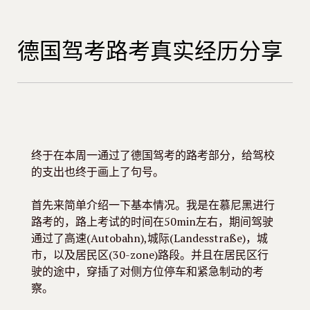
德国驾考路考真实经历分享
终于在本周一通过了德国驾考的路考部分，给驾校
的支出也终于画上了句号。
首先来简单介绍一下基本情况。我是在慕尼黑进行
路考的，路上考试的时间在50min左右，期间驾驶
通过了高速(Autobahn),城际(Landesstraße)，城
市，以及居民区(30-zone)路段。并且在居民区行
驶的途中，穿插了对侧方位停车和紧急制动的考
察。