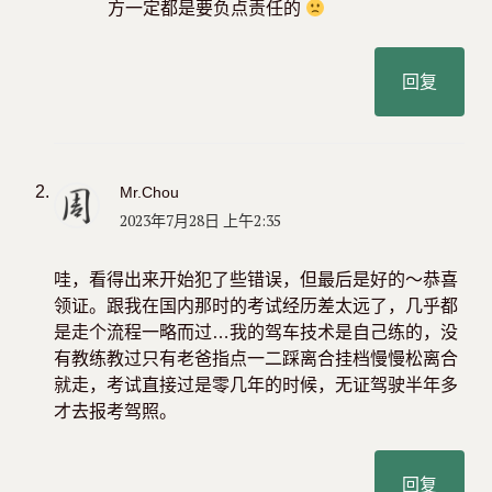
方一定都是要负点责任的
回复
Mr.Chou
2023年7月28日 上午2:35
哇，看得出来开始犯了些错误，但最后是好的～恭喜
领证。跟我在国内那时的考试经历差太远了，几乎都
是走个流程一略而过…我的驾车技术是自己练的，没
有教练教过只有老爸指点一二踩离合挂档慢慢松离合
就走，考试直接过是零几年的时候，无证驾驶半年多
才去报考驾照。
回复