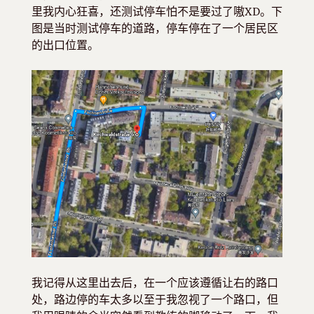
里我内心狂喜，还测试停车怕不是要过了嗷XD。下
图是当时测试停车的道路，停车停在了一个居民区
的出口位置。
我记得从这里出去后，在一个应该遵循让右的路口
处，路边停的车太多以至于我忽视了一个路口，但