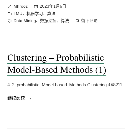
Methods
作
2023年1月6日
Mhrooz
(2)”
者：
发
、
、
LMU
机器学习
算法
布
标
在
、
、
Data Mining
数据挖掘
算法
留下评论
于
签：
Clustering
–
Probabilistic
Model-
Clustering – Probabilistic
Based
Methods
Model-Based Methods (1)
(2)
上
4_2_probabilistic_Model-based_Methods Clustering &#8211
“Clustering
继续阅读
–
Probabilistic
Model-
Based