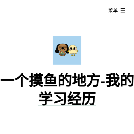
跳
已
菜单
转
展
到
开
内
容
一个摸鱼的地方-我的
学习经历