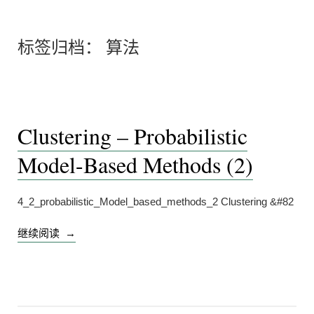
标签归档：
算法
Clustering – Probabilistic
Model-Based Methods (2)
4_2_probabilistic_Model_based_methods_2 Clustering &#82
“Clustering
继续阅读
–
Probabilistic
Model-
Based