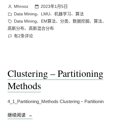
Methods
作
2023年1月5日
Mhrooz
(1)”
者：
发
、
、
、
Data Mining
LMU
机器学习
算法
布
标
、
、
、
、
、
Data Mining
EM算法
分类
数据挖掘
算法
于
签：
、
高斯分布
高斯混合分布
Clustering
有2条评论
–
Probabilistic
Model-
Based
Clustering – Partitioning
Methods
(1)
Methods
4_1_Partitioning_Methods Clustering – Partitionin
“Clustering
继续阅读
–
Partitioning