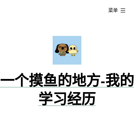
跳
已
菜单
转
展
到
开
内
容
一个摸鱼的地方-我的
学习经历