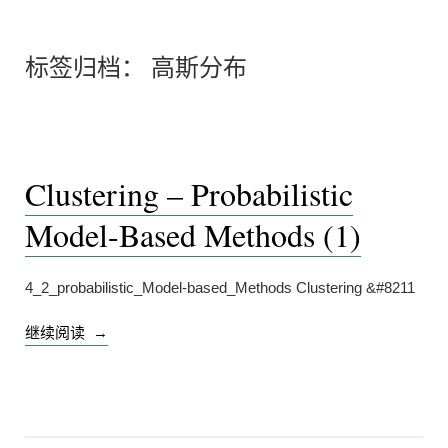
标签归档：
高斯分布
Clustering – Probabilistic
Model-Based Methods (1)
4_2_probabilistic_Model-based_Methods Clustering &#8211
“Clustering
继续阅读
–
Probabilistic
Model-
Based