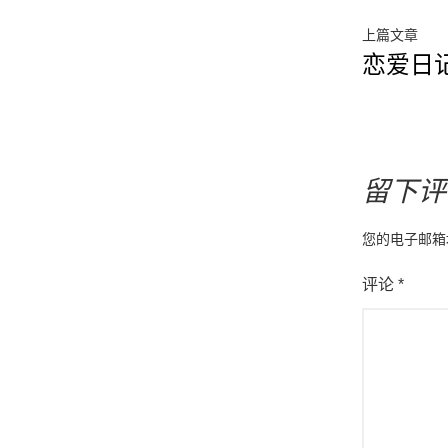
文
上
上篇文章
恋爱日记
篇
章
文
导
章
航
留下评
您的电子邮箱
评论
*