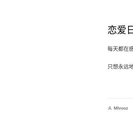
恋爱日
每天都在
只想永远
作
Mhrooz
者：