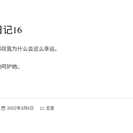
记16
感叹我为什么会这么幸运。
地呵护她。
发
2022年3月6日
恋爱
布
于