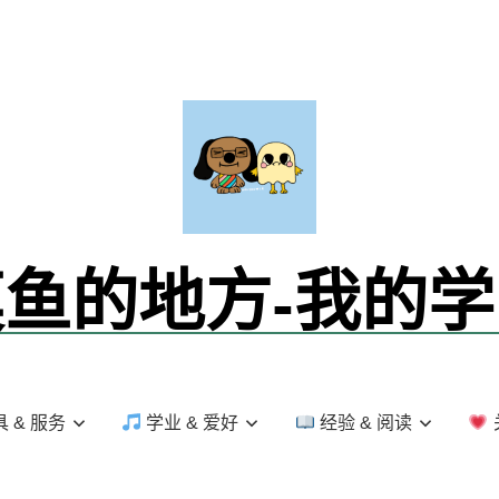
鱼的地方-我的
 & 服务
学业 & 爱好
经验 & 阅读