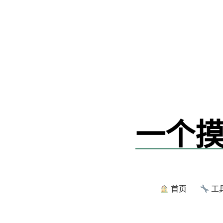
跳
转
到
内
容
一个摸
首页
工具