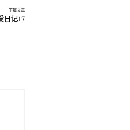
下
下篇文章
爱日记17
篇
文
章：