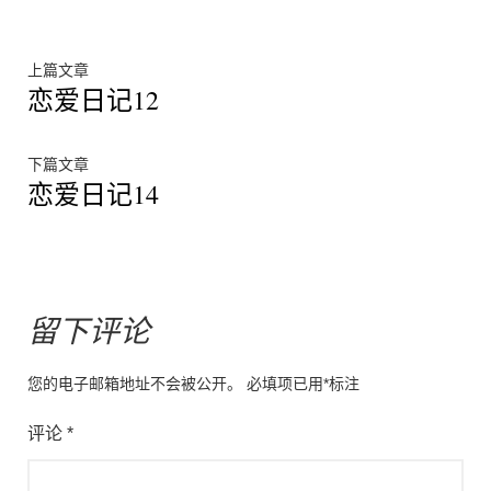
文
上
上篇文章
恋爱日记12
篇
章
文
章：
导
下
下篇文章
恋爱日记14
篇
航
文
章：
留下评论
您的电子邮箱地址不会被公开。
必填项已用
*
标注
评论
*