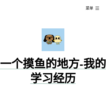
跳
已
菜单
转
展
到
开
内
容
一个摸鱼的地方-我的
学习经历