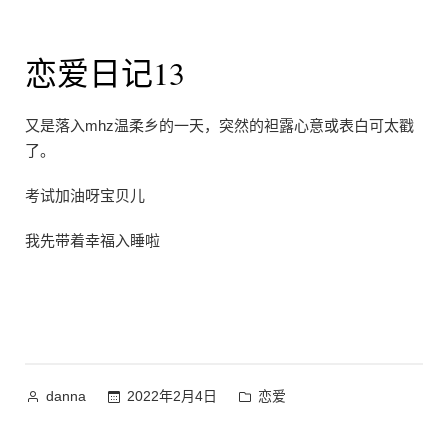
恋爱日记13
又是落入mhz温柔乡的一天，突然的袒露心意或表白可太戳
了。
考试加油呀宝贝儿
我先带着幸福入睡啦
作
发
2022年2月4日
恋爱
danna
者：
布
于