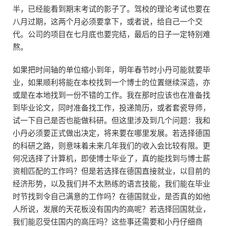
半，已经能看到期末考试的影子了。驾校的理论考试也要在
八月过期，这两个月必须要拿下，或者说，给自己一个交
代。公司的项目在七月底也要完结，最后的日子一定特别难
熬。
如果把时间轴的单位缩小到年，明年春节时小丹可能就要毕
业，如果顺利将能在本校找到一个博士的位置继续深造，亦
或是在本地找到一份不错的工作。我在那时应该也在准备找
到毕业论文，同时准备找工作，投递简历，或者套瓷导师，
试一下自己是否也能做科研。但这里涉及到几个问题：我和
小丹必须要正式做出决定，将来要在哪里发展。若选择德国
的科研之路，则意味着未来几年我们的收入会比较有限。更
何况选择了计算机，即使博士毕业了，真的能找到与博士薪
资相匹配的工作吗？但是若选择在德国直接就业，以目前的
经济形势，以及我们并不太熟练的语言技能，我们能在毕业
时节找到令自己满意的工作吗？在德国就业，是否真的如他
人所说，发展的天花板没有国内的高呢？若选择回国就业，
我们能忍受住国内的高压吗？这些事还需要和小丹仔细商