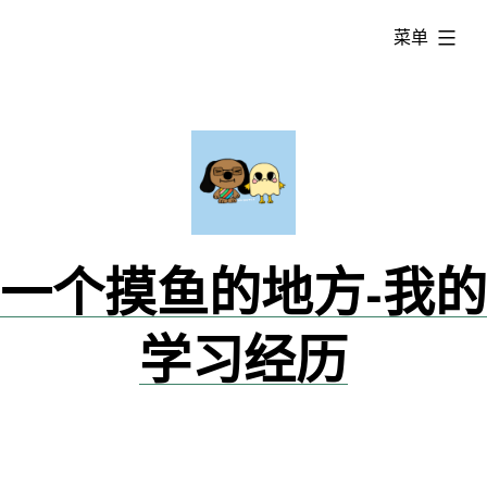
跳
已
菜单
转
展
到
开
内
容
一个摸鱼的地方-我的
学习经历