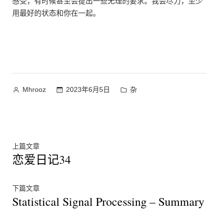
感受，有时候甚至会提出一些无理的要求。我会尽力，至少
用最好的状态和你在一起。
作
发
2023年6月5日
杂
Mhrooz
者：
布
于
文
上
上篇文章
恋爱日记34
篇
章
文
章：
导
下
下篇文章
Statistical Signal Processing – Summary
篇
航
文