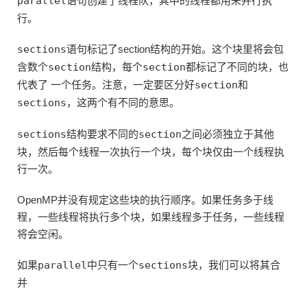
parallel
语句创建了线程队，其中的线程都用来并行执
行。
sections
语句标记了section结构的开始。这个块里将会包
含数个
section
结构，每个
section
都标记了不同的块，也
代表了 一个任务。注意，一定要区分好
section
和
sections
，这两个有不同的意思。
sections
结构要求不同的
section
之间必须独立于其他
块，然后每个线程一次执行一个块，每个块仅由一个线程执
行一次。
OpenMP并没有规定这些块的执行顺序。如果任务多于线
程，一些线程将执行多个块，如果线程多于任务，一些线程
将会空闲。
如果
parallel
中只有一个
sections
块，我们可以将其合
并