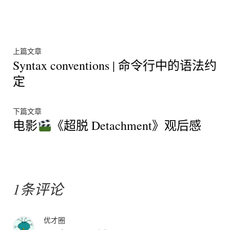
于
签：
文
上
上篇文章
Syntax conventions | 命令行中的语法约
篇
章
文
定
章：
导
下
航
下篇文章
电影
《超脱 Detachment》观后感
篇
文
章：
1条评论
优才圈