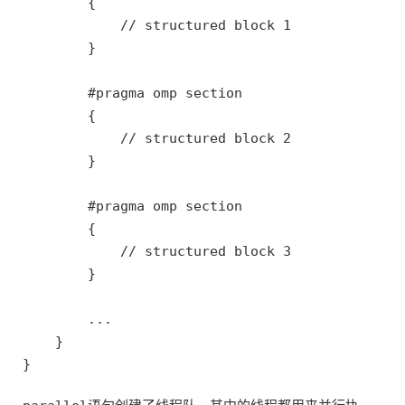
        {

            // structured block 1

        }

        #pragma omp section

        {

            // structured block 2

        }

        #pragma omp section

        {

            // structured block 3

        }           

        ...

    }
