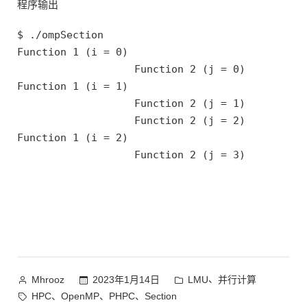
程序输出
$ ./ompSection 

Function 1 (i = 0)

                   Function 2 (j = 0)

Function 1 (i = 1)

                   Function 2 (j = 1)

                   Function 2 (j = 2)

Function 1 (i = 2)

作
发
、
2023年1月14日
LMU
并行计算
Mhrooz
者：
布
标
、
、
、
HPC
OpenMP
PHPC
Section