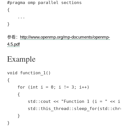
#pragma omp parallel sections

{

    ...

参看：
http://www.openmp.org/mp-documents/openmp-
4.5.pdf
Example
void function_1()

{

    for (int i = 0; i != 3; i++)

    {

        std::cout << "Function 1 (i = " << i <<
        std::this_thread::sleep_for(std::chrono
    }

}
