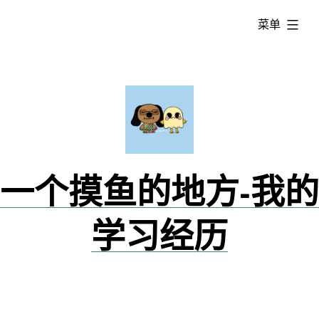
跳
已
菜单
转
展
到
开
内
容
一个摸鱼的地方-我的
学习经历